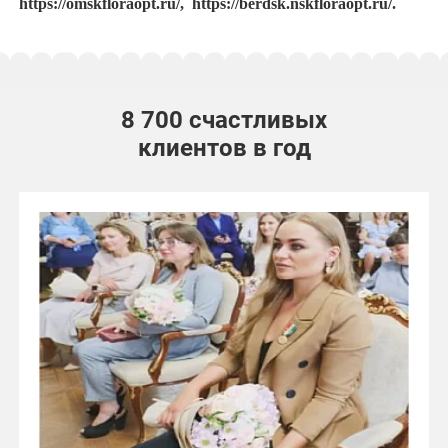
https://omskfloraopt.ru/
,
https://berdsk.nskfloraopt.ru/
.
8 700 счастливых
клиентов в год