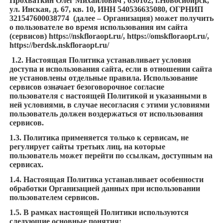
Прохваткин Олег Михайлович
,
630102, г.Новосибирск,
ул. Инская, д. 67, кв. 10, ИНН 540536635080, ОГРНИП
321547600038774 (далее – Организация) может получить
о пользователе во время использования им сайта
(сервисов)
https://nskfloraopt.ru/
,
https://omskfloraopt.ru/
,
https://berdsk.nskfloraopt.ru/
1.2. Настоящая Политика устанавливает условия
доступа и использования сайта, если в отношении сайта
не установлены отдельные правила. Использование
сервисов означает безоговорочное согласие
пользователя с настоящей Политикой и указанными в
ней условиями, в случае несогласия с этими условиями
пользователь должен воздержаться от использования
сервисов.
1.3. Политика применяется только к сервисам, не
регулирует сайты третьих лиц, на которые
пользователь может перейти по ссылкам, доступным на
сервисах.
1.4. Настоящая Политика устанавливает особенности
обработки Организацией данных при использовании
пользователем сервисов.
1.5. В рамках настоящей Политики используются
следующие основные понятия: