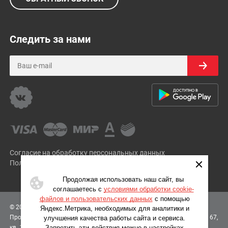
Следить за нами
Согласие на обработку персональных данных
Политика Конфиденциальности
Продолжая использовать наш сайт, вы
соглашаетесь с
условиями обработки cookie-
файлов и пользовательских данных
с помощью
© 2012-2026 «FloraОПТ»
Доставка цветов в Новосибирске
, ИП
Яндекс.Метрика, необходимых для аналитики и
Прохваткин Олег Михайлович,
630102
, г.
Новосибирск
, ул.
Инская, д. 67,
улучшения качества работы сайта и сервиса.
кв. 10
Запретить эти действия можно в настройках