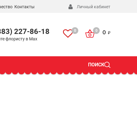
чество
Контакты
Личный кабинет
383) 227-86-18
0
0
0
те флористу в Max
ПОИСК