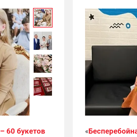
 – 60 букетов
«
Бесперебойна