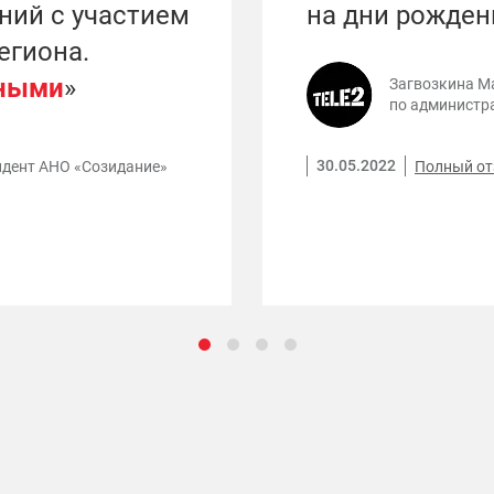
ний с участием
на дни рожден
егиона.
ными
»
Загвозкина М
по администр
30.05.2022
Полный о
идент АНО «Созидание»