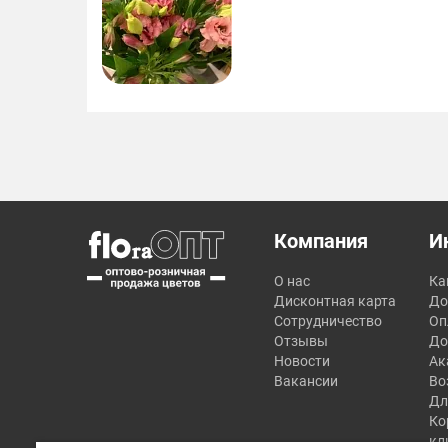
Компания
И
О нас
Ка
Дисконтная карта
До
Сотрудничество
Оп
Отзывы
До
Новости
Ак
Вакансии
Во
Дл
Ко
кл