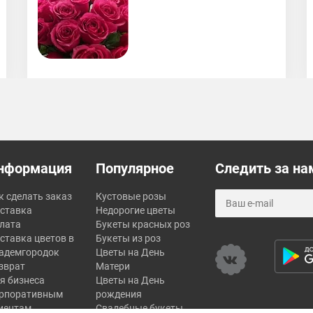
Принимают заказы на будущие периоды.
Действуют скидочные накопительные
карты. Всем советую!!!! Цена-качество на
высоте!
нформация
Популярное
Следить за на
к сделать заказ
Кустовые розы
ставка
Недорогие цветы
лата
Букеты красных роз
ставка цветов в
Букеты из роз
адемгородок
Цветы на День
зврат
Матери
я бизнеса
Цветы на День
рпоративным
рождения
иентам
Свадебные букеты