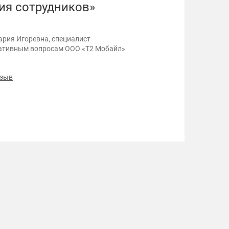
ия сотрудников»
п
к
п
ария Игоревна, специалист
ативным вопросам ООО «Т2 Мобайл»
тзыв
3