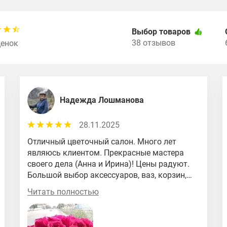
Выбор товаров
38 отзывов
ценок
Надежда Лошманова
28.11.2025
Отличный цветочный салон. Много лет
являюсь клиентом. Прекрасные мастера
своего дела (Анна и Ирина)! Цены радуют.
Большой выбор аксессуаров, ваз, корзин,
упаковочных материалов. Игрушки,
Читать полностью
открытки, конфеты, гелевые шары.
Доставка от 1500 руб., очень хорошие
контакты с другими магазинами сети.