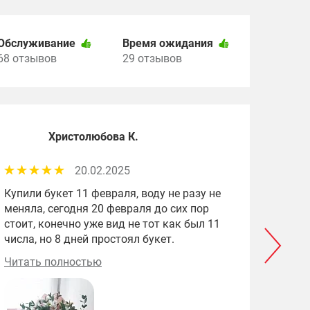
Обслуживание
Время ожидания
68 отзывов
29 отзывов
Христолюбова К.
20.02.2025
Купили букет 11 февраля, воду не разу не
Впер
меняла, сегодня 20 февраля до сих пор
хотел
стоит, конечно уже вид не тот как был 11
Ната
числа, но 8 дней простоял букет.
учли 
шикар
Читать полностью
Чита
боль