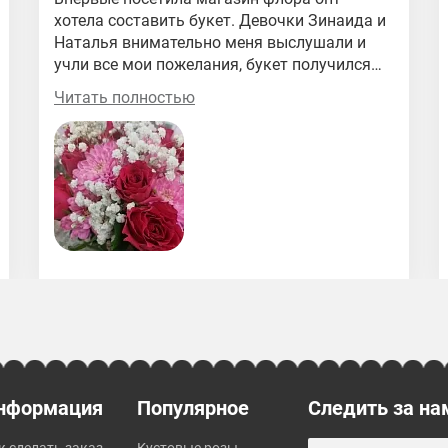
хотела составить букет. Девочки Зинаида и
Наталья внимательно меня выслушали и
учли все мои пожелания, букет получился
шикарный я в таком восторге спасибо вам
Читать полностью
большое.
нформация
Популярное
Следить за на