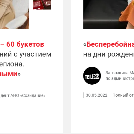
 – 60 букетов
«
Бесперебойна
ний с участием
на дни рожден
егиона.
ными
»
Загвозкина М
по администр
30.05.2022
Полный о
идент АНО «Созидание»