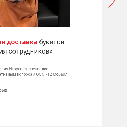
я доставка
букетов
«
ия сотрудников»
п
к
п
ария Игоревна, специалист
ативным вопросам ООО «Т2 Мобайл»
тзыв
3