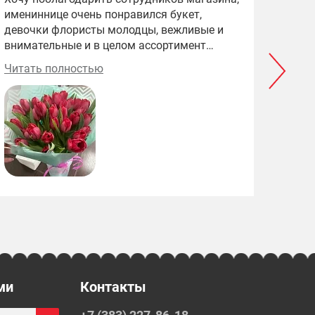
имениннице очень понравился букет,
цены.
девочки флористы молодцы, вежливые и
внимательные и в целом ассортимент
большой, цветочки все свежие) и цены
Читать полностью
приятные)
ми
Контакты