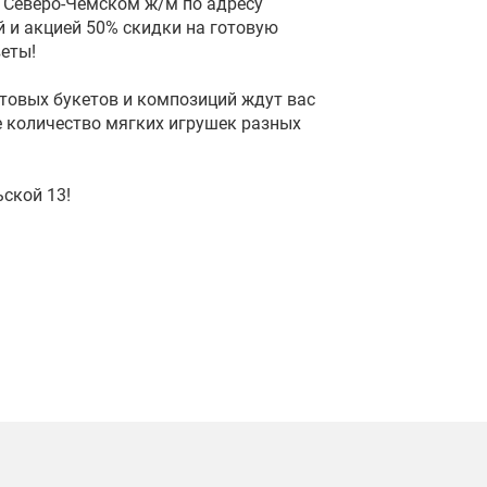
 Северо-Чемском ж/м по адресу
 и акцией 50% скидки на готовую
веты!
отовых букетов и композиций ждут вас
е количество мягких игрушек разных
ской 13!