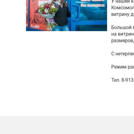
У нашей к
Комсомоль
витрину д
Большой в
на витрин
размеров,
С нетерпе
Режим раб
Тел. 8-913