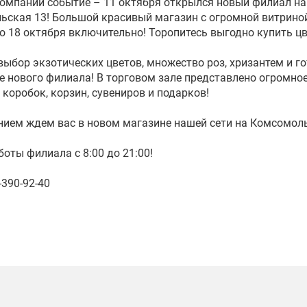
омпании событие – 11 октября открылся новый филиал на
ская 13! Большой красивый магазин с огромной витриной
о 18 октября включительно! Торопитесь выгодно купить ц
ыбор экзотических цветов, множество роз, хризантем и г
е нового филиала! В торговом зале представлено огромно
 коробок, корзин, сувениров и подарков!
нием ждем вас в новом магазине нашей сети на Комсомоль
оты филиала с 8:00 до 21:00!
-390-92-40