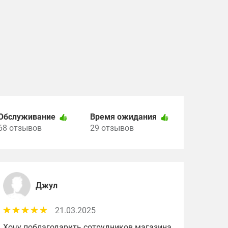
Обслуживание
Время ожидания
68 отзывов
29 отзывов
Джул
21.03.2025
Хочу поблагодарить сотрудников магазина,
Хоро