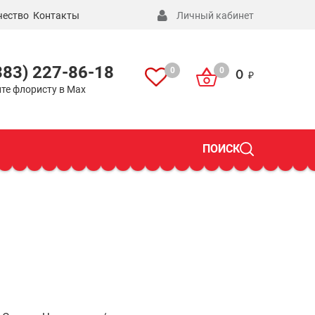
чество
Контакты
Личный кабинет
383) 227-86-18
0
0
0
те флористу в Max
ПОИСК