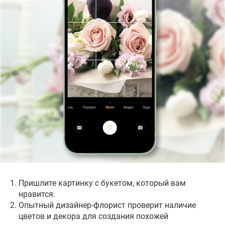
Районы доставки
Корпоративный менеджер, Наталья
фотографии или скриншоты.
Владимировна
Получите КП
+7 913 713-50-47
DOSTAVKA@NSKFLORAOPT.RU
Опишите ваши потребности, и я рассчитаю
стоимость цветов и услуг с максимально
возможной скидкой и гарантиями за 2 часа!
Наши постоянные клиенты
Салоны для самовывоза
Пришлите картинку с букетом, который вам
нравится.
Опытный дизайнер-флорист проверит наличие
цветов и декора для создания похожей