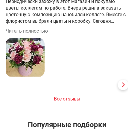
Периодически захожу в этот магазин и покупаю
Хо
цветы коллегам по работе. Вчера решила заказать
им
цветочную композицию на юбилей коллеге. Вместе с
фл
флористом выбрали цветы и коробку. Сегодня
це
забрала заказ. Получилось изумительно! На работе
це
Читать полностью
Чи
все оценили эту красоту! Большое спасибо за
прекрасную работу!
Все отзывы
Популярные подборки