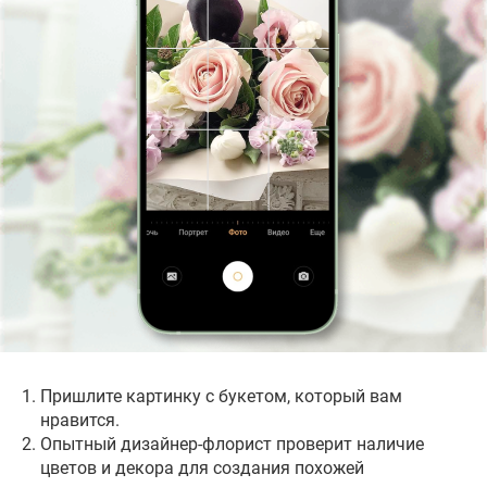
Районы доставки
Корпоративный менеджер, Наталья
фотографии или скриншоты.
Владимировна
Получите КП
+7 913 713-50-47
DOSTAVKA@NSKFLORAOPT.RU
Опишите ваши потребности, и я рассчитаю
стоимость цветов и услуг с максимально
возможной скидкой и гарантиями за 2 часа!
Наши постоянные клиенты
Салоны для самовывоза
Пришлите картинку с букетом, который вам
нравится.
Опытный дизайнер-флорист проверит наличие
цветов и декора для создания похожей