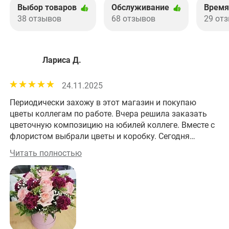
Выбор товаров
Обслуживание
Время
38 отзывов
68 отзывов
29 от
Лариса Д.
24.11.2025
Периодически захожу в этот магазин и покупаю
Хо
цветы коллегам по работе. Вчера решила заказать
им
цветочную композицию на юбилей коллеге. Вместе с
фл
флористом выбрали цветы и коробку. Сегодня
це
забрала заказ. Получилось изумительно! На работе
це
Читать полностью
Чи
все оценили эту красоту! Большое спасибо за
прекрасную работу!