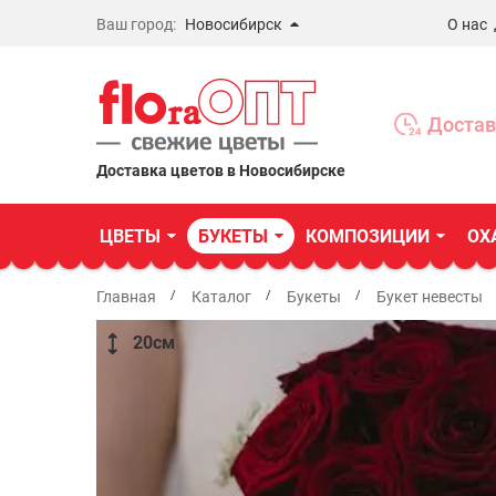
Ваш город:
Новосибирск
О нас
Новосибирск
Бердск
Достав
Омск
Доставка цветов в Новосибирске
ЦВЕТЫ
БУКЕТЫ
КОМПОЗИЦИИ
ОХ
Главная
Каталог
Букеты
Букет невесты
20
см