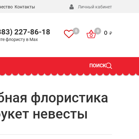
чество
Контакты
Личный кабинет
383) 227-86-18
0
0
0
те флористу в Max
ПОИСК
бная флористика
букет невесты