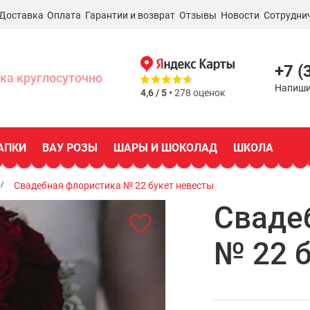
Доставка
Оплата
Гарантии и возврат
Отзывы
Новости
Сотрудни
+7 (
ка круглосуточно
Напиши
4,6 / 5 •
278 оценок
АПКИ
ВАУ РОЗЫ
ШАРЫ И ШОКОЛАД
ШКОЛА
Свадебная флористика № 22 букет невесты
Сваде
№ 22 